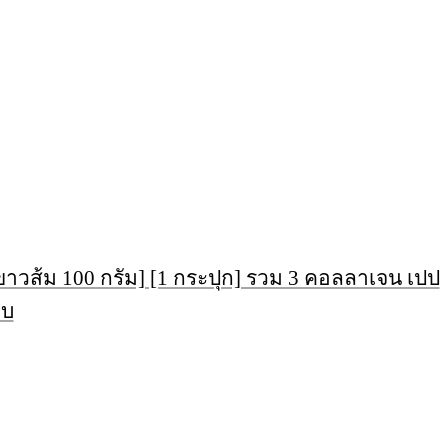
าวส้ม 100 กรัม] [1 กระปุก] รวม 3 คอลลาเจน เปป
็บ