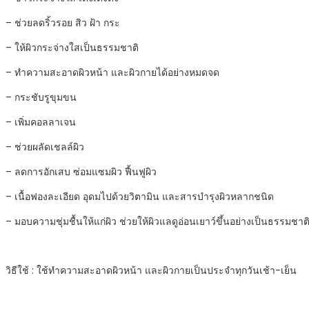
ใส
– ช่วยลดริ้วรอย สิว ฝ้า กระ
สบู่
ลด
– ให้ผิวกระจ่างใสเป็นธรรมชาติ
สิว
quantity
– ทำความสะอาดผิวหน้า และผิวกายได้อย่างหมดจด
– กระชับรูขุมขน
– เพิ่มคอลลาเจน
– ช่วยผลัดเชลล์ผิว
– ลดการอักเสบ ซ่อมแซมผิว ฟื้นฟูผิว
– เนื้อฟองละเอียด อุดมไปด้วยวิตามิน และสารบำรุงผิวหลากชนิด
– มอบความชุ่มชื้นให้แก่ผิว ช่วยให้ผิวแลดูอ่อนเยาว์ขึ้นอย่างเป็นธรรมชาต
วิธีใช้ : ใช้ทำความสะอาดผิวหน้า และผิวกายเป็นประจำทุกวันเช้า-เย็น