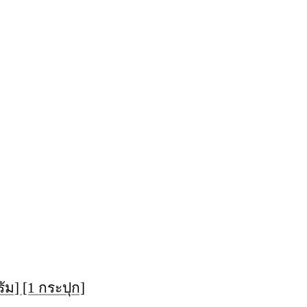
ัม] [1 กระปุก]