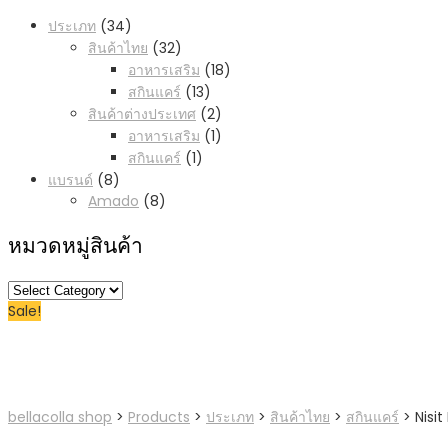
34
ประเภท
34
products
32
สินค้าไทย
32
products
18
อาหารเสริม
18
products
13
สกินแคร์
13
products
2
สินค้าต่างประเทศ
2
products
1
อาหารเสริม
1
product
1
สกินแคร์
1
product
8
แบรนด์
8
products
8
Amado
8
products
หมวดหมู่สินค้า
หมวด
Sale!
หมู่
สินค้า
bellacolla shop
>
Products
>
ประเภท
>
สินค้าไทย
>
สกินแคร์
>
Nisit