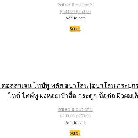
Rated
0
out of 5
Original
Current
฿
500.00
฿
350.00
price
price
Add to cart
was:
is:
Sale!
฿500.00.
฿350.00.
ยู คอลลาเจน ไทป์ทู พลัส อบาโลน [อบาโลน กระปุกข
ไทด์ ไทพ์ทู ผงหอยเป๋าฮื้อ กระดูก ข้อต่อ ผิวผมเล
Rated
0
out of 5
Original
Current
฿
290.00
฿
250.00
price
price
Add to cart
was:
is:
Sale!
฿290.00.
฿250.00.