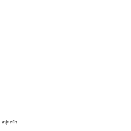
ส สบู่ลดสิว