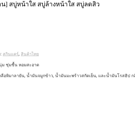
้อน] สบู่หน้าใส สบู่ล้างหน้าใส สบู่ลดสิว
s:
สกินแคร์
,
สินค้าไทย
ุ่ม ชุ่มชื้น หอมสะอาด
ลือหิมาลายัน, น้ำมันจมูกข้าว, น้ำมันมะพร้าวสกัดเย็น, และน้ำมันโรสฮิป ก