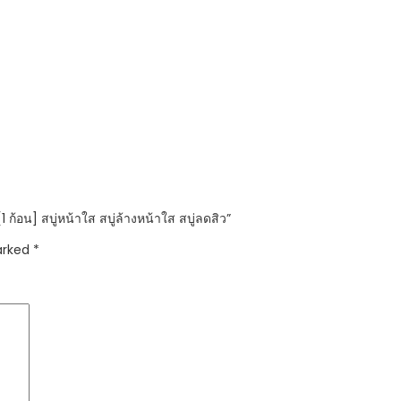
1 ก้อน] สบู่หน้าใส สบู่ล้างหน้าใส สบู่ลดสิว”
marked
*