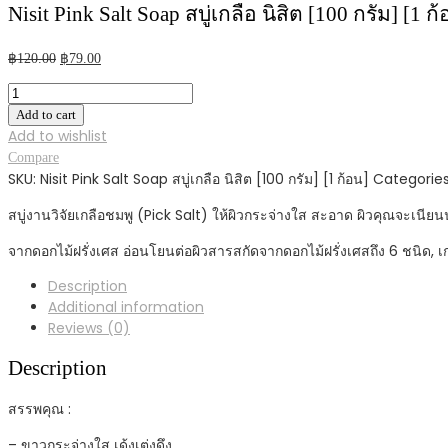
Nisit Pink Salt Soap สบู่เกลือ นิสิต [100 กรัม] [1 ก
Original
Current
฿
120.00
฿
79.00
price
price
Nisit
was:
is:
Pink
Add to cart
฿120.00.
฿79.00.
Salt
Add to wishlist
Soap
Compare
สบู่
SKU:
Nisit Pink Salt Soap สบู่เกลือ นิสิต [100 กรัม] [1 ก้อน]
Categorie
เกลือ
สบู่งานวิจัยเกลือชมพู (Pick Salt) ให้ผิวกระจ่างใส สะอาด ผิวคุณจะเนียนน
นิสิต
[100
จากดอกไม้ฝรั่งเศส อ่อนโยนต่อผิวสารสกัดจากดอกไม้ฝรั่งเศสถึง 6 ชนิด, เก
กรัม]
[1
Description
ก้อน]
Additional information
Reviews (0)
สบู่
หน้า
Description
ใส
สบู่
สรรพคุณ :
ล้าง
หน้า
– ขาวกระจ่างใส เด้งเต่งดึง