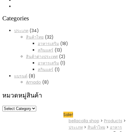
Categories
34
ประเภท
34
products
32
สินค้าไทย
32
products
18
อาหารเสริม
18
products
13
สกินแคร์
13
products
2
สินค้าต่างประเทศ
2
products
1
อาหารเสริม
1
product
1
สกินแคร์
1
product
8
แบรนด์
8
products
8
Amado
8
products
หมวดหมู่สินค้า
หมวด
Sale!
หมู่
bellacolla shop
>
Products
>
สินค้า
ประเภท
>
สินค้าไทย
>
อาหาร