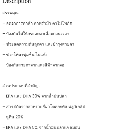
Description
ลด
อาการ
สรรพคุณ :
ตา
– ลดอาการตาล้า ตาพร่ามัว ตาไม่โฟกัส
แห้ง
ตา
– ป้องกันไม่ให้กระจกตาเสื่อมก่อนเวลา
ล้า
– ช่วยลดความดันลูกตา และบำรุงสายตา
พร่า
มัว
– ช่วยให้ตาชุ่มชื้น ไม่แห้ง
quantity
– ป้องกันสายตาจากแสงสีฟ้าจากจอ
ส่วนประกอบที่สำคัญ :
– EPA และ DHA 30% จากน้ำมันปลา
– สารสกัดจากสาหร่ายฮีมาโตคอกคัส พลูวิเอลิส
– ลูทีน 20%
– EPA และ DHA 5% จากน้ำมันปลาแซลมอน