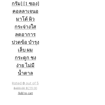
กรัม] [1 ซอง]
คอลลาเจนอ
มาโด้ ผิว
กระจ่างใส
ลดอาการ
ปวดข้อ บำรุง
เล็บ ผม
กระดูก ชง
ง่าย ไม่มี
น้ำตาล
Rated
0
out of 5
Original
Current
฿
400.00
฿
239.00
price
price
Add to cart
was:
is:
฿400.00.
฿239.00.