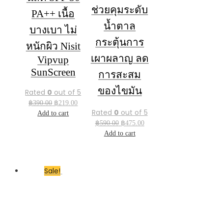
฿250.00.
฿1
ช่วยคุมระดับ
PA++ เนื้อ
น้ำตาล
บางเบา ไม่
กระตุ้นการ
หนักผิว Nisit
เผาผลาญ ลด
Vipvup
SunScreen
การสะสม
ของไขมัน
Rated
0
out of 5
Original
Current
฿
390.00
฿
219.00
price
price
Rated
0
out of 5
Add to cart
Original
Current
was:
is:
฿
590.00
฿
475.00
price
price
฿390.00.
฿219.00.
Add to cart
was:
is:
฿590.00.
฿475.00.
Sale!