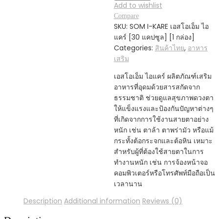
KARE
Add to wishlist
เอ
Compare
ส
SKU:
SOM I-KARE เอสโอเอ็ม ไอ
โอ
แคร์ [30 แคปซูล] [1 กล่อง]
เอ็ม
Categories:
สินค้าไทย
,
อาหาร
ไอ
เสริม
แคร์
เอสโอเอ็ม ไอแคร์ ผลิตภัณฑ์เสริม
[30
อาหารที่อุดมด้วยสารสกัดจาก
แคปซูล]
ธรรมชาติ ช่วยดูแลสุขภาพดวงตา
[1
ให้แข็งแรงและป้องกันปัญหาต่างๆ
กล่อง]
ที่เกิดจากการใช้งานสายตาอย่าง
ผลิตภัณฑ์
หนัก เช่น ตาล้า ตาพร่ามัว หรือแม้
เสริม
กระทั้งต้อกระจกและต้อหิน เหมาะ
อาหาร
สำหรับผู้ที่ต้องใช้สายตาในการ
ดูแล
ทำงานหนัก เช่น การจ้องหน้าจอ
สุขภาพ
คอมพิวเตอร์หรือโทรศัพท์มือถือเป็น
ดวงตา
เวลานาน
ให้
ความ
Description
Additional information
Reviews (0)
ชุ่ม
ชื้น