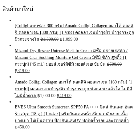
สินค้ามาใหม่
[Colligi แบบซอง 300 กรัม] Amado Colligi Collagen อมาโด้ คอลลิ
จิ คอลลาเจน [300 กรัม] [1 ซอง] คอลลาเจนบำรุงผิว บำรุงกระดูก
Original
Current
ผิวกระจ่างใส
฿
1,500.00
฿
1,099.00
price
price
Mizumi Dry Rescue Untense Melt-In Cream มิซึมิ ดรายเรสคิว /
was:
is:
฿1,500.00.
฿1,099.00.
Mizumi Cica Soothing Moisture Gel Cream มิซึมิ ซิก้า สูทติ้ง [1
กระปุก] [45 ml.] มอยส์เจอร์มิซึมิ มอยส์เจอเข้มข้น
฿
500.00
Original
Current
฿
319.00
price
price
Amado Colligi Collagen อมาโด้ คอลลิจิ คอลลาเจน [160 กรัม] [1
was:
is:
฿500.00.
กระปุก] คอลลาเจนบำรุงผิว บำรุงกระดูก ข้อต่อ ชงแล้วใส ไม่มีสี
฿319.00.
Original
Current
ไม่มีน้ำตาล
฿
1,000.00
฿
419.00
price
price
EVES Ultra Smooth Sunscreen SPF50 PA++++ อีฟส์ กันแดด อัลต
was:
is:
฿1,000.00.
฿419.00.
ร้า สมูท [18 g.] [1 กล่อง] ครีมกันแดดหน้าเนียน เกลี่ยง่าย เนื้อ
บางเบา ไม่เป็นคราบ ป้องกันแสงUV ปกปิดริ้วรอยและรอยคล้ำ
฿
450.00