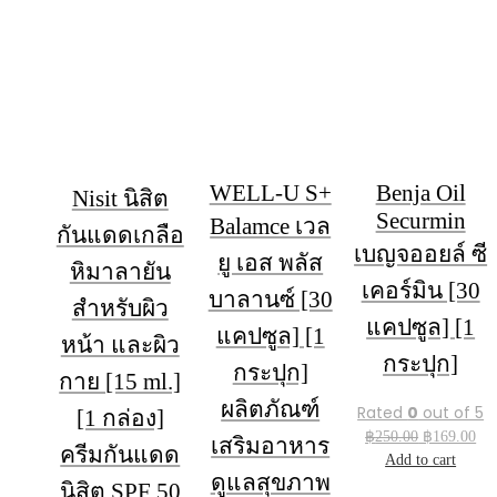
WELL-U S+
Benja Oil
Nisit นิสิต
Securmin
Balamce เวล
กันแดดเกลือ
เบญจออยล์ ซี
ยู เอส พลัส
หิมาลายัน
เคอร์มิน [30
บาลานซ์ [30
สำหรับผิว
แคปซูล] [1
แคปซูล] [1
หน้า และผิว
กระปุก]
กระปุก]
กาย [15 ml.]
ผลิตภัณฑ์
Rated
0
out of 5
[1 กล่อง]
Original
Cu
฿
250.00
฿
169.00
เสริมอาหาร
ครีมกันแดด
price
pr
Add to cart
ดูแลสุขภาพ
was:
is:
นิสิต SPF 50