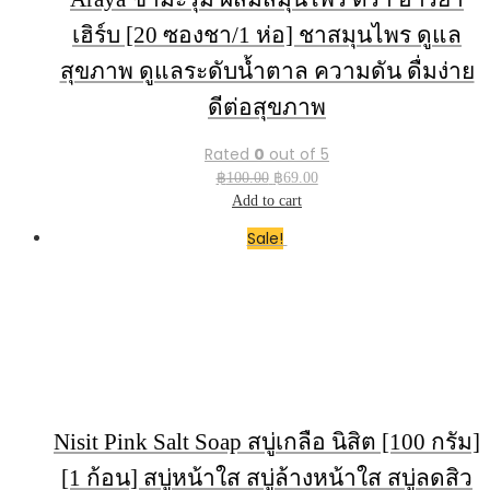
เฮิร์บ [20 ซองชา/1 ห่อ] ชาสมุนไพร ดูแล
สุขภาพ ดูแลระดับน้ำตาล ความดัน ดื่มง่าย
ดีต่อสุขภาพ
Rated
0
out of 5
Original
Current
฿
100.00
฿
69.00
price
price
Add to cart
was:
is:
Sale!
฿100.00.
฿69.00.
Nisit Pink Salt Soap สบู่เกลือ นิสิต [100 กรัม]
[1 ก้อน] สบู่หน้าใส สบู่ล้างหน้าใส สบู่ลดสิว