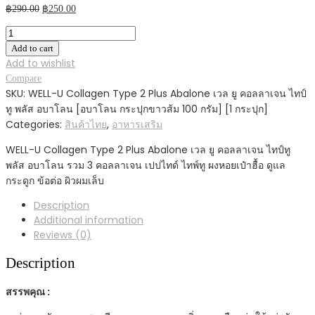
Original
Current
฿
290.00
฿
250.00
price
price
WELL-
was:
is:
U
Add to cart
฿290.00.
฿250.00.
Collagen
Add to wishlist
Type
Compare
2
SKU:
WELL-U Collagen Type 2 Plus Abalone เวล ยู คอลลาเจน ไทป์
Plus
ทู พลัส อบาโลน [อบาโลน กระปุกขาวส้ม 100 กรัม] [1 กระปุก]
Abalone
Categories:
สินค้าไทย
,
อาหารเสริม
เวล
WELL-U Collagen Type 2 Plus Abalone เวล ยู คอลลาเจน ไทป์ทู
ยู
พลัส อบาโลน รวม 3 คอลลาเจน เปปไทด์ ไทพ์ทู ผงหอยเป๋าฮื้อ ดูแล
คอ
กระดูก ข้อต่อ ผิวผมเล็บ
ล
ลา
Description
เจน
Additional information
ไทป์
Reviews (0)
ทู
พลัส
Description
อบา
โลน
สรรพคุณ :
[อบา