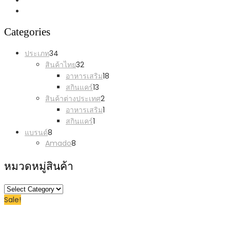
Categories
34
ประเภท
34
products
32
สินค้าไทย
32
products
18
อาหารเสริม
18
products
13
สกินแคร์
13
products
2
สินค้าต่างประเทศ
2
products
1
อาหารเสริม
1
product
1
สกินแคร์
1
product
8
แบรนด์
8
products
8
Amado
8
products
หมวดหมู่สินค้า
หมวด
Sale!
หมู่
สินค้า