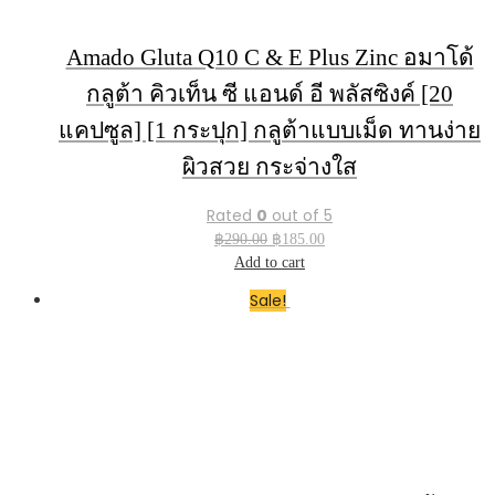
Amado Gluta Q10 C & E Plus Zinc อมาโด้
กลูต้า คิวเท็น ซี แอนด์ อี พลัสซิงค์ [20
แคปซูล] [1 กระปุก] กลูต้าแบบเม็ด ทานง่าย
ผิวสวย กระจ่างใส
Rated
0
out of 5
Original
Current
฿
290.00
฿
185.00
price
price
Add to cart
was:
is:
Sale!
฿290.00.
฿185.00.