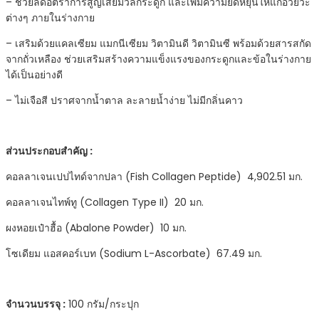
– ช่วยลดอัตราการสูญเสียมวลกระดูก และเพิ่มความยืดหยุ่นให้แก่อวัยวะ
โลน
ต่างๆ ภายในร่างกาย
กระปุก
ขาว
– เสริมด้วยแคลเซียม แมกนีเซียม วิตามินดี วิตามินซี พร้อมด้วยสารสกัด
ส้ม
จากถั่วเหลือง ช่วยเสริมสร้างความแข็งแรงของกระดูกและข้อในร่างกาย
100
ได้เป็นอย่างดี
กรัม]
[1
– ไม่เจือสี ปราศจากน้ำตาล ละลายน้ำง่าย ไม่มีกลิ่นคาว
กระปุก]
รวม
3
ส่วนประกอบสำคัญ :
คอ
คอลลาเจนเปปไทด์จากปลา (Fish Collagen Peptide) 4,902.51 มก.
ล
ลา
คอลลาเจนไทพ์ทู (Collagen Type II) 20 มก.
เจน
เปป
ผงหอยเป๋าฮื้อ (Abalone Powder) 10 มก.
ไทด์
โซเดียม แอสคอร์เบท (Sodium L-Ascorbate) 67.49 มก.
ไทพ์
ทู
ผง
หอย
จำนวนบรรจุ :
100 กรัม/กระปุก
เป๋าฮื้อ