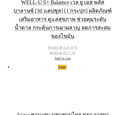
WELL-U S+ Balamce เวล ยู เอส พลัส
บาลานซ์ [30 แคปซูล] [1 กระปุก] ผลิตภัณฑ์
เสริมอาหาร ดูแลสุขภาพ ช่วยคุมระดับ
น้ำตาล กระตุ้นการเผาผลาญ ลดการสะสม
ของไขมัน
Rated
0
out of 5
Original
Current
฿
590.00
฿
475.00
price
price
Add to cart
was:
is:
Sale!
฿590.00.
฿475.00.
Araya ชามะรุม ผสมสมุนไพร ตรา อารยา