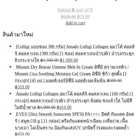
Rated
0
out of 5
Original
Current
฿
120.00
฿
79.00
price
price
Add to cart
was:
is:
สินค้ามาใหม่
฿120.00.
฿79.00.
[Colligi แบบซอง 300 กรัม] Amado Colligi Collagen อมาโด้ คอลลิ
จิ คอลลาเจน [300 กรัม] [1 ซอง] คอลลาเจนบำรุงผิว บำรุงกระดูก
Original
Current
ผิวกระจ่างใส
฿
1,500.00
฿
1,099.00
price
price
Mizumi Dry Rescue Untense Melt-In Cream มิซึมิ ดรายเรสคิว /
was:
is:
Mizumi Cica Soothing Moisture Gel Cream มิซึมิ ซิก้า สูทติ้ง [1
฿1,500.00.
฿1,099.00.
กระปุก] [45 ml.] มอยส์เจอร์มิซึมิ มอยส์เจอเข้มข้น
฿
500.00
Original
Current
฿
319.00
price
price
Amado Colligi Collagen อมาโด้ คอลลิจิ คอลลาเจน [160 กรัม] [1
was:
is:
กระปุก] คอลลาเจนบำรุงผิว บำรุงกระดูก ข้อต่อ ชงแล้วใส ไม่มีสี
฿500.00.
฿319.00.
Original
Current
ไม่มีน้ำตาล
฿
1,000.00
฿
419.00
price
price
EVES Ultra Smooth Sunscreen SPF50 PA++++ อีฟส์ กันแดด อัลต
was:
is:
ร้า สมูท [18 g.] [1 กล่อง] ครีมกันแดดหน้าเนียน เกลี่ยง่าย เนื้อ
฿1,000.00.
฿419.00.
บางเบา ไม่เป็นคราบ ป้องกันแสงUV ปกปิดริ้วรอยและรอยคล้ำ
฿
450.00