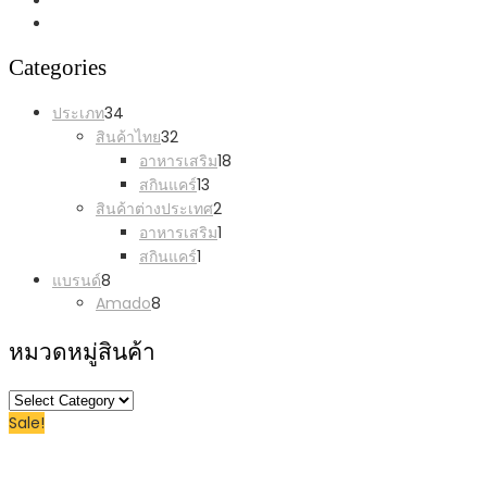
Categories
34
ประเภท
34
products
32
สินค้าไทย
32
products
18
อาหารเสริม
18
products
13
สกินแคร์
13
products
2
สินค้าต่างประเทศ
2
products
1
อาหารเสริม
1
product
1
สกินแคร์
1
product
8
แบรนด์
8
products
8
Amado
8
products
หมวดหมู่สินค้า
หมวด
Sale!
หมู่
สินค้า