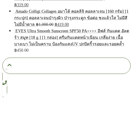
Original
Current
฿
319.00
price
price
Amado Colligi Collagen อมาโด้ คอลลิจิ คอลลาเจน [160 กรัม] [1
was:
is:
กระปุก] คอลลาเจนบำรุงผิว บำรุงกระดูก ข้อต่อ ชงแล้วใส ไม่มีสี
฿500.00.
฿319.00.
Original
Current
ไม่มีน้ำตาล
฿
1,000.00
฿
419.00
price
price
EVES Ultra Smooth Sunscreen SPF50 PA++++ อีฟส์ กันแดด อัลต
was:
is:
ร้า สมูท [18 g.] [1 กล่อง] ครีมกันแดดหน้าเนียน เกลี่ยง่าย เนื้อ
฿1,000.00.
฿419.00.
บางเบา ไม่เป็นคราบ ป้องกันแสงUV ปกปิดริ้วรอยและรอยคล้ำ
฿
450.00