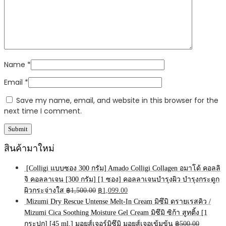
Name
*
Email
*
Save my name, email, and website in this browser for the
next time I comment.
สินค้ามาใหม่
[Colligi แบบซอง 300 กรัม] Amado Colligi Collagen อมาโด้ คอลลิ
จิ คอลลาเจน [300 กรัม] [1 ซอง] คอลลาเจนบำรุงผิว บำรุงกระดูก
Original
Current
ผิวกระจ่างใส
฿
1,500.00
฿
1,099.00
price
price
Mizumi Dry Rescue Untense Melt-In Cream มิซึมิ ดรายเรสคิว /
was:
is:
Mizumi Cica Soothing Moisture Gel Cream มิซึมิ ซิก้า สูทติ้ง [1
฿1,500.00.
฿1,099.00.
กระปุก] [45 ml.] มอยส์เจอร์มิซึมิ มอยส์เจอเข้มข้น
฿
500.00